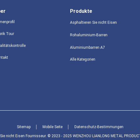
ber
Produkte
menprofil
Asphaltieren Sie nicht Eisen
brik Tour
Rohaluminium-Barren
alitätskontrolle
Aluminiumbarren A7
ntakt
Alle Kategorien
Sitemap
│
Mobile Seite
│
Datenschutz-Bestimmungen
n Sie nicht Eisen Fournisseur. © 2023 - 2025 WENZHOU LIANLONG METAL PRODUCTS