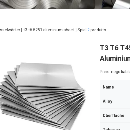
sselwörter [ t3 t6 5251 aluminium sheet ] Spiel
2
produits.
T3 T6 T4
Aluminiu
Preis:
negotiabl
Name
Alloy
Oberfläche
Toleranz