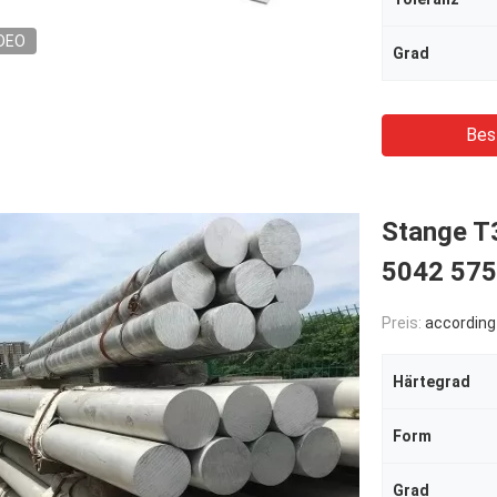
DEO
Grad
Bes
Stange T
5042 57
Preis:
according 
Härtegrad
Form
Grad