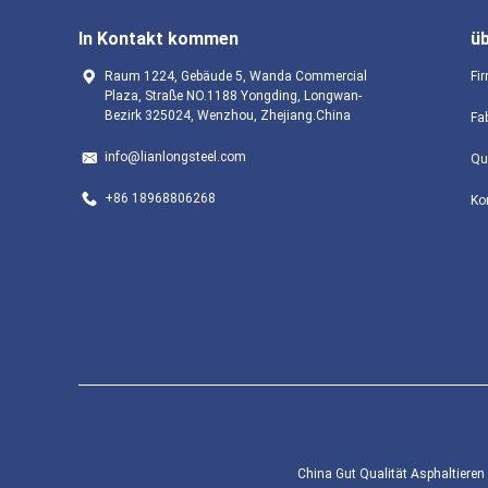
In Kontakt kommen
ü
Raum 1224, Gebäude 5, Wanda Commercial
Fir
Plaza, Straße NO.1188 Yongding, Longwan-
Bezirk 325024, Wenzhou, Zhejiang.China
Fa
info@lianlongsteel.com
Qu
+86 18968806268
Ko
China Gut Qualität Asphaltiere