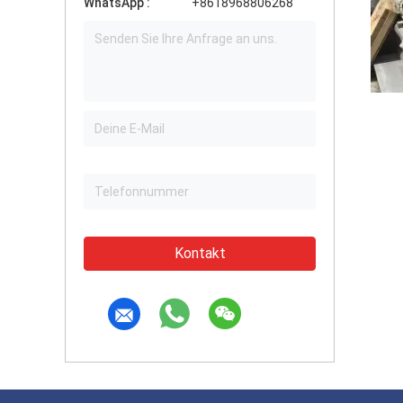
WhatsApp :
+8618968806268
Kontakt